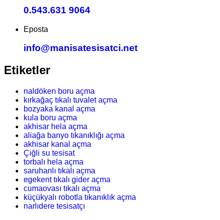
0.543.631 9064
Eposta
info@manisatesisatci.net
Etiketler
naldöken boru açma
kırkağaç tıkalı tuvalet açma
bozyaka kanal açma
kula boru açma
akhisar hela açma
aliağa banyo tıkanıklığı açma
akhisar kanal açma
Çiğli su tesisat
torbalı hela açma
saruhanlı tıkalı açma
egekent tıkalı gider açma
cumaovası tıkalı açma
küçükyalı robotla tıkanıklık açma
narlıdere tesisatçı