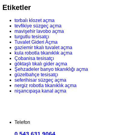
Etiketler
torbalı klozet açma
tevfikiye süzgeç açma
mavişehir lavobo açma
turgutlu tesisatçı
Tuvalet Gideri Açma
gaziemir tıkalı tuvalet açma
kula robotla tıkanıklık açma
Çobanisa tesisatçı
göktaşlı tıkalı gider açma
Şehzadeler banyo tıkanıklığı açma
güzelbahçe tesisatçı
seferihisar süzgeç açma
nergiz robotla tıkanıklık açma
nişancıpaşa kanal açma
Telefon
0.543.631 9064