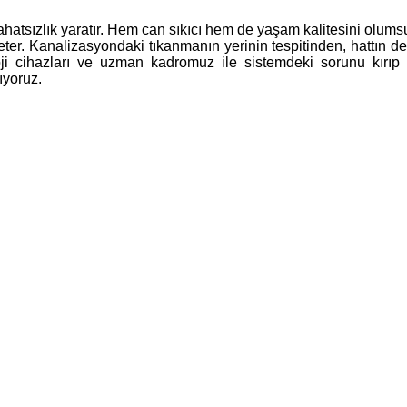
atsızlık yaratır. Hem can sıkıcı hem de yaşam kalitesini olumsuz
ter. Kanalizasyondaki tıkanmanın yerinin tespitinden, hattın de
loji cihazları ve uzman kadromuz ile sistemdeki sorunu kırıp
ıyoruz.