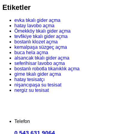
Etiketler
evka tıkalı gider açma
hatay lavobo açma
Örnekköy tıkalı gider açma
tevfikiye tıkalı gider açma
bostanlı klozet açma
kemalpaşa süzgeç açma
buca hela açma
alsancak tıkalı gider açma
seferihisar lavobo açma
bostanlı robotla tıkanıklık açma
girne tıkalı gider açma
hatay tesisatçı
nişancıpaşa su tesisat
nergiz su tesisat
Telefon
0.543.631 9064