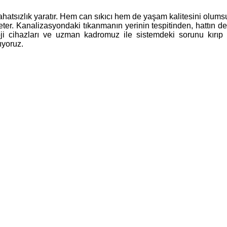
atsızlık yaratır. Hem can sıkıcı hem de yaşam kalitesini olumsuz
ter. Kanalizasyondaki tıkanmanın yerinin tespitinden, hattın de
loji cihazları ve uzman kadromuz ile sistemdeki sorunu kırıp
ıyoruz.