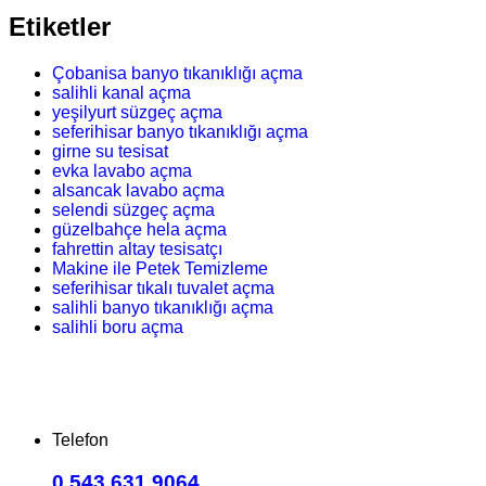
Etiketler
Çobanisa banyo tıkanıklığı açma
salihli kanal açma
yeşilyurt süzgeç açma
seferihisar banyo tıkanıklığı açma
girne su tesisat
evka lavabo açma
alsancak lavabo açma
selendi süzgeç açma
güzelbahçe hela açma
fahrettin altay tesisatçı
Makine ile Petek Temizleme
seferihisar tıkalı tuvalet açma
salihli banyo tıkanıklığı açma
salihli boru açma
Telefon
0.543.631 9064