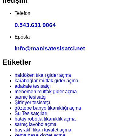
İletişim
Telefon:
0.543.631 9064
Eposta
info@manisatesisatci.net
Etiketler
naldöken tıkalı gider açma
karabağlar mutfak gider açma
adakale tesisatçı
menemen mutfak gider açma
sarnıç tesisatçı
Şirinyer tesisatçı
göztepe banyo tıkanıklığı açma
Su Tesisatçıları
hatay robotla tıkanıklık açma
sarnıç lavobo açma
bayraklı tıkalı tuvalet açma
kemalpaşa klozet açma