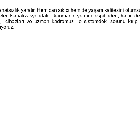
atsızlık yaratır. Hem can sıkıcı hem de yaşam kalitesini olumsuz
ter. Kanalizasyondaki tıkanmanın yerinin tespitinden, hattın de
loji cihazları ve uzman kadromuz ile sistemdeki sorunu kırıp
ıyoruz.