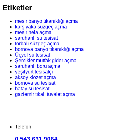
Etiketler
mesir banyo tıkanıklığı açma
karşıyaka süzgeç açma
mesir hela açma
saruhanlı su tesisat
torbalı süzgeç açma
bornova banyo tıkanıklığı açma
Üçyol su tesisat
Şemikler mutfak gider açma
saruhanlı boru açma
yeşilyurt tesisatçı
aksoy klozet açma
bornova su tesisat
hatay su tesisat
gaziemir tıkalı tuvalet açma
Telefon
0.543.631 9064