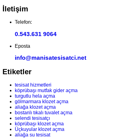
İletişim
Telefon:
0.543.631 9064
Eposta
info@manisatesisatci.net
Etiketler
tesisat hizmetleri
köprübaşı mutfak gider açma
turgutlu hela açma
gölmarmara klozet açma
aliağa klozet açma
bostanlı tıkalı tuvalet açma
selendi tesisatçı
köprübaşı klozet açma
Üçkuyular klozet açma
aliağa su tesisat