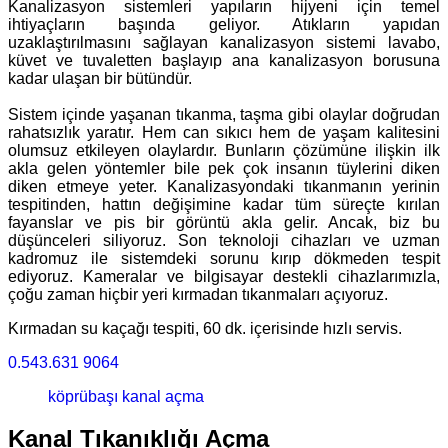
Kanalizasyon sistemleri yapıların hijyeni için temel
ihtiyaçların başında geliyor. Atıkların yapıdan
uzaklaştırılmasını sağlayan kanalizasyon sistemi lavabo,
küvet ve tuvaletten başlayıp ana kanalizasyon borusuna
kadar ulaşan bir bütündür.
Sistem içinde yaşanan tıkanma, taşma gibi olaylar doğrudan
rahatsızlık yaratır. Hem can sıkıcı hem de yaşam kalitesini
olumsuz etkileyen olaylardır. Bunların çözümüne ilişkin ilk
akla gelen yöntemler bile pek çok insanın tüylerini diken
diken etmeye yeter. Kanalizasyondaki tıkanmanın yerinin
tespitinden, hattın değişimine kadar tüm süreçte kırılan
fayanslar ve pis bir görüntü akla gelir. Ancak, biz bu
düşünceleri siliyoruz. Son teknoloji cihazları ve uzman
kadromuz ile sistemdeki sorunu kırıp dökmeden tespit
ediyoruz. Kameralar ve bilgisayar destekli cihazlarımızla,
çoğu zaman hiçbir yeri kırmadan tıkanmaları açıyoruz.
Kırmadan su kaçağı tespiti, 60 dk. içerisinde hızlı servis.
0.543.631 9064
köprübaşı kanal açma
Kanal Tıkanıklığı Açma