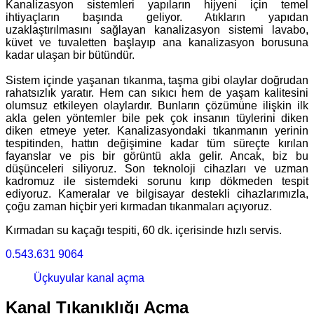
Kanalizasyon sistemleri yapıların hijyeni için temel
ihtiyaçların başında geliyor. Atıkların yapıdan
uzaklaştırılmasını sağlayan kanalizasyon sistemi lavabo,
küvet ve tuvaletten başlayıp ana kanalizasyon borusuna
kadar ulaşan bir bütündür.
Sistem içinde yaşanan tıkanma, taşma gibi olaylar doğrudan
rahatsızlık yaratır. Hem can sıkıcı hem de yaşam kalitesini
olumsuz etkileyen olaylardır. Bunların çözümüne ilişkin ilk
akla gelen yöntemler bile pek çok insanın tüylerini diken
diken etmeye yeter. Kanalizasyondaki tıkanmanın yerinin
tespitinden, hattın değişimine kadar tüm süreçte kırılan
fayanslar ve pis bir görüntü akla gelir. Ancak, biz bu
düşünceleri siliyoruz. Son teknoloji cihazları ve uzman
kadromuz ile sistemdeki sorunu kırıp dökmeden tespit
ediyoruz. Kameralar ve bilgisayar destekli cihazlarımızla,
çoğu zaman hiçbir yeri kırmadan tıkanmaları açıyoruz.
Kırmadan su kaçağı tespiti, 60 dk. içerisinde hızlı servis.
0.543.631 9064
Üçkuyular kanal açma
Kanal Tıkanıklığı Açma