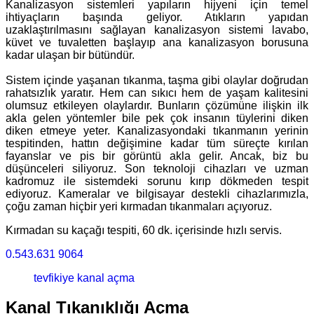
Kanalizasyon sistemleri yapıların hijyeni için temel
ihtiyaçların başında geliyor. Atıkların yapıdan
uzaklaştırılmasını sağlayan kanalizasyon sistemi lavabo,
küvet ve tuvaletten başlayıp ana kanalizasyon borusuna
kadar ulaşan bir bütündür.
Sistem içinde yaşanan tıkanma, taşma gibi olaylar doğrudan
rahatsızlık yaratır. Hem can sıkıcı hem de yaşam kalitesini
olumsuz etkileyen olaylardır. Bunların çözümüne ilişkin ilk
akla gelen yöntemler bile pek çok insanın tüylerini diken
diken etmeye yeter. Kanalizasyondaki tıkanmanın yerinin
tespitinden, hattın değişimine kadar tüm süreçte kırılan
fayanslar ve pis bir görüntü akla gelir. Ancak, biz bu
düşünceleri siliyoruz. Son teknoloji cihazları ve uzman
kadromuz ile sistemdeki sorunu kırıp dökmeden tespit
ediyoruz. Kameralar ve bilgisayar destekli cihazlarımızla,
çoğu zaman hiçbir yeri kırmadan tıkanmaları açıyoruz.
Kırmadan su kaçağı tespiti, 60 dk. içerisinde hızlı servis.
0.543.631 9064
tevfikiye kanal açma
Kanal Tıkanıklığı Açma